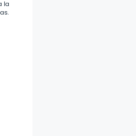
 la
as.