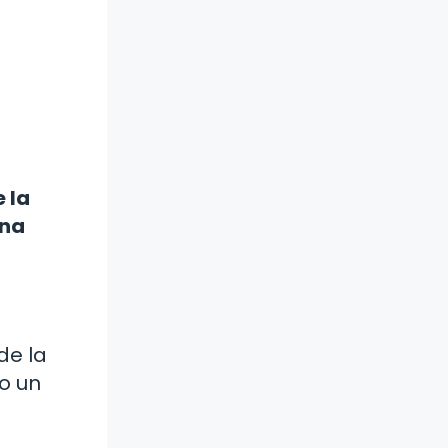
 la
una
de la
o un