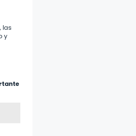
 las
o y
rtante