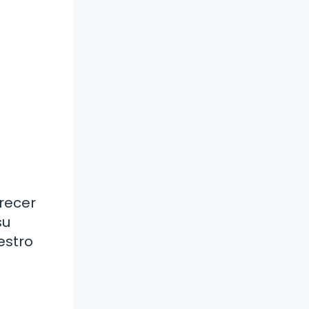
recer
su
estro