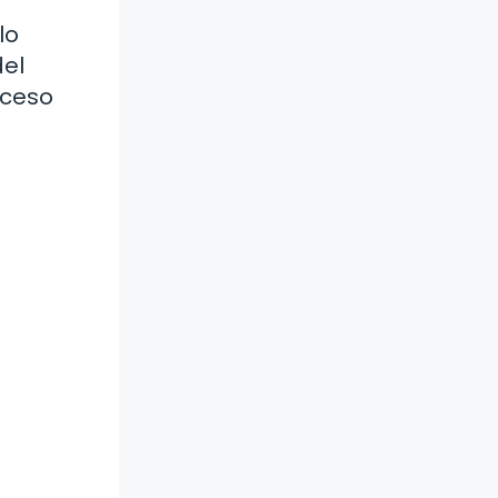
lo
del
oceso