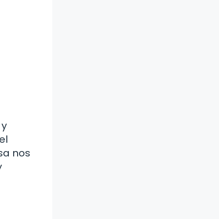
 y
el
esa nos
y