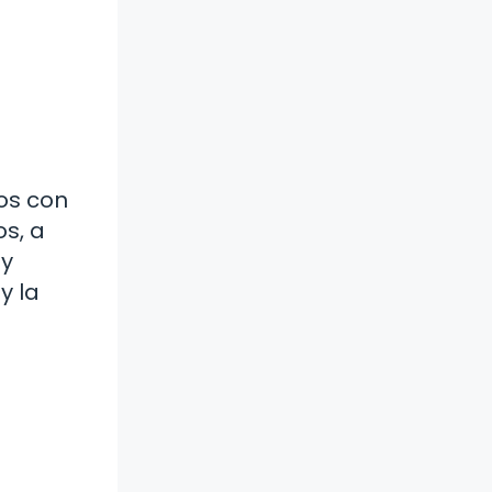
os con
s, a
 y
y la