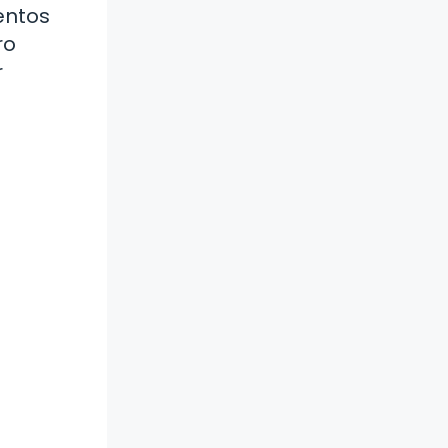
entos
ro
r