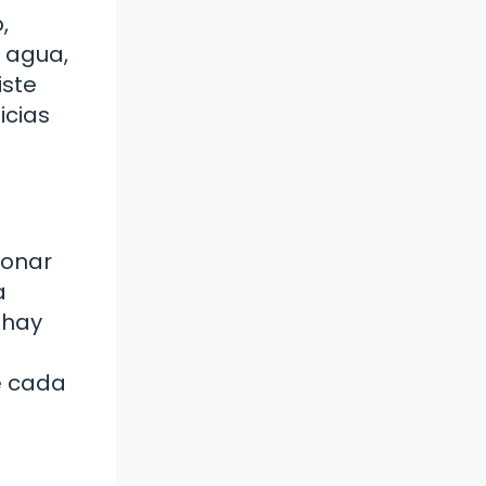
,
l agua,
iste
icias
ionar
a
 hay
e cada