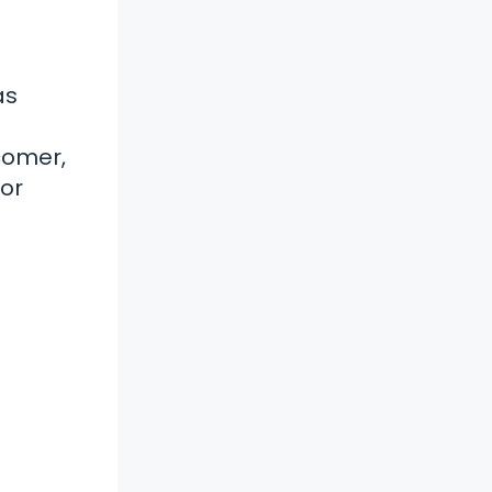
ás
comer,
or