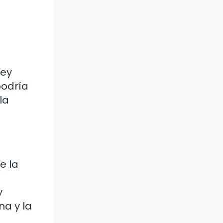
rey
podría
la
e la
y
na y la