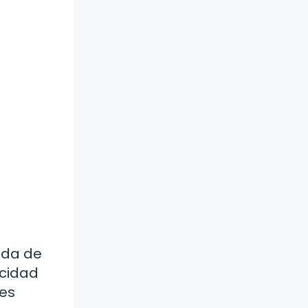
eda de
acidad
res