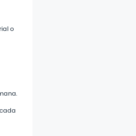
ial o
l
umana.
r cada