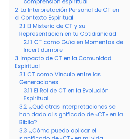
comprensión espiritual
2
La Interpretación Personal de CT en
el Contexto Espiritual
2.1
El Misterio de CT y su
Representación en tu Cotidianidad
2.1.1
CT como Guía en Momentos de
Incertidumbre
3
Impacto de CT en la Comunidad
Espiritual
3.1
CT como Vínculo entre las
Generaciones
3.1.1
El Rol de CT en la Evolución
Espiritual
3.2
¿Qué otras interpretaciones se
han dado al significado de «CT» en la
Biblia?
3.3
¿Cómo puedo aplicar el
significado de «CT» en mi vida