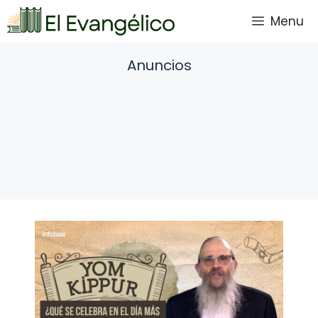
Saltar
Menu
al
contenido
Anuncios