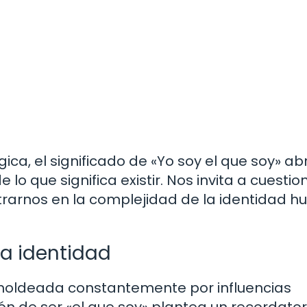
ica, el significado de «Yo soy el que soy» ab
lo que significa existir. Nos invita a cuestio
trarnos en la complejidad de la identidad 
la identidad
moldeada constantemente por influencias
ión de ser «el que soy» plantea un recordator