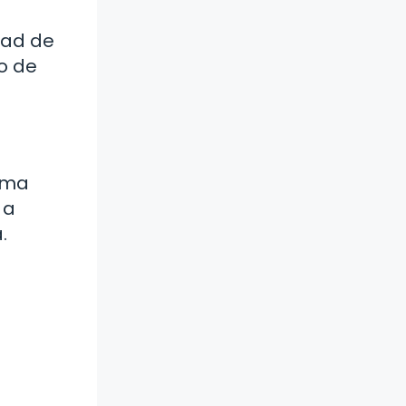
dad de
o de
tima
 a
.