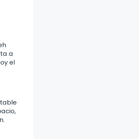
nta a
oy el
utable
pacio,
n.