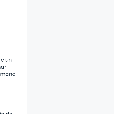
re un
nar
humana
io de