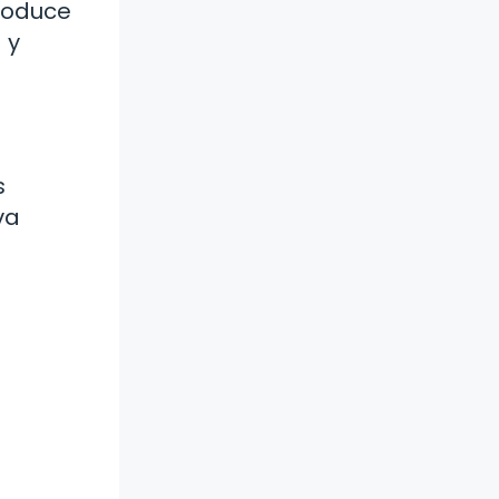
roduce
 y
s
va