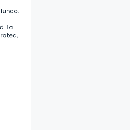
ofundo.
d. La
fratea,