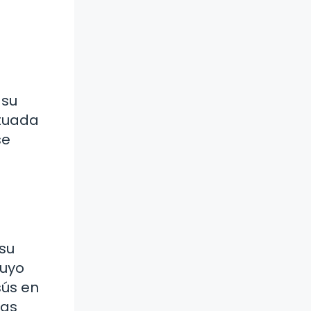
 su
ituada
se
su
cuyo
sús en
las