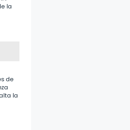
de la
és de
nza
alta la