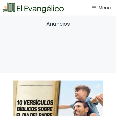
Saltar
Menu
al
contenido
Anuncios