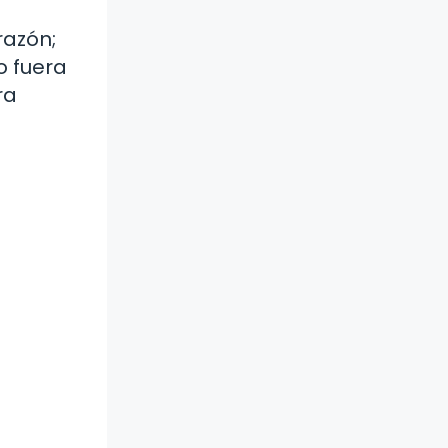
razón;
o fuera
ra