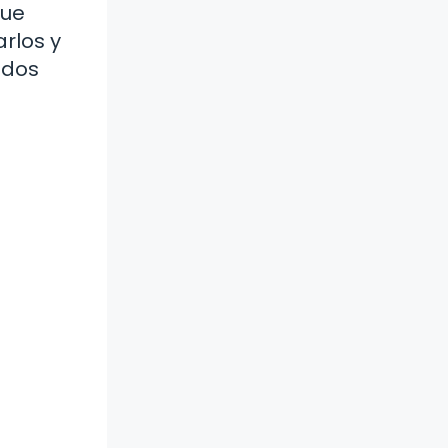
que
arlos y
ados