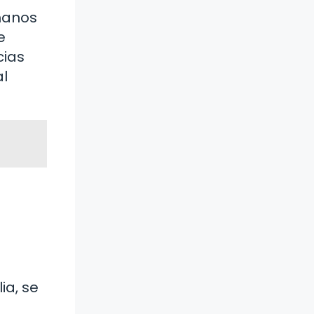
omanos
e
cias
al
ia, se