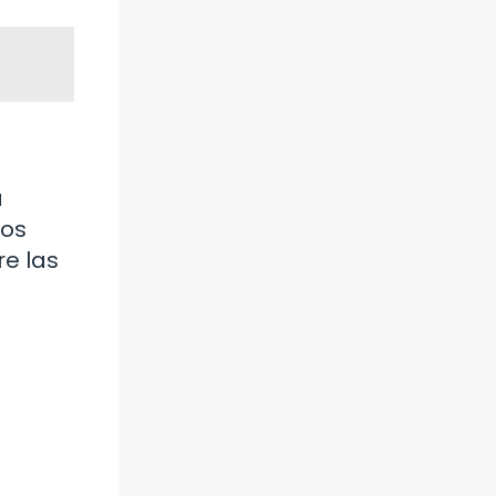
a
los
re las