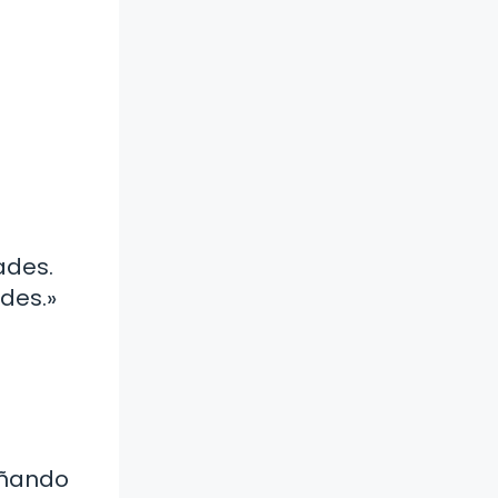
ades.
ldes.»
eñando