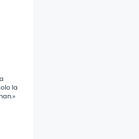
La
olo la
han.»