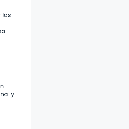
 las
sa.
En
nal y