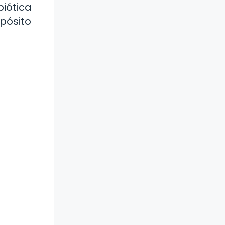
biótica
apósito