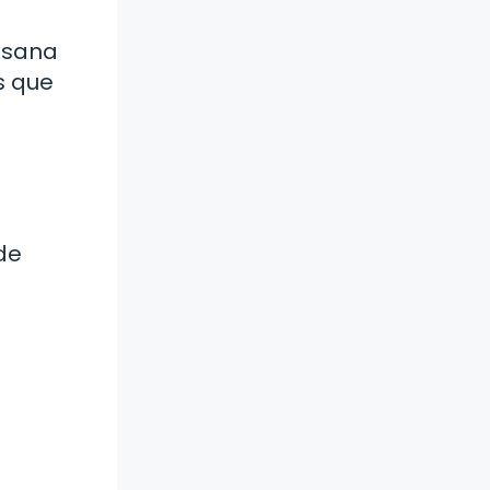
l sana
s que
de