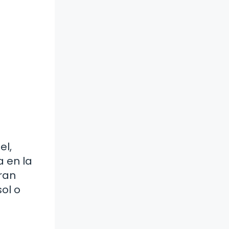
el,
a en la
ran
ol o