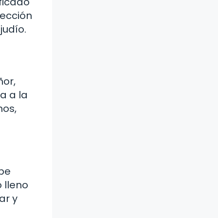
ificado
rección
judío.
ñor,
a a la
nos,
ibe
 lleno
ar y