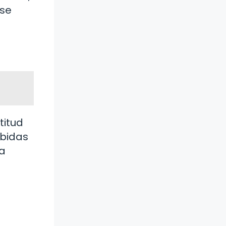
 se
titud
ibidas
ra