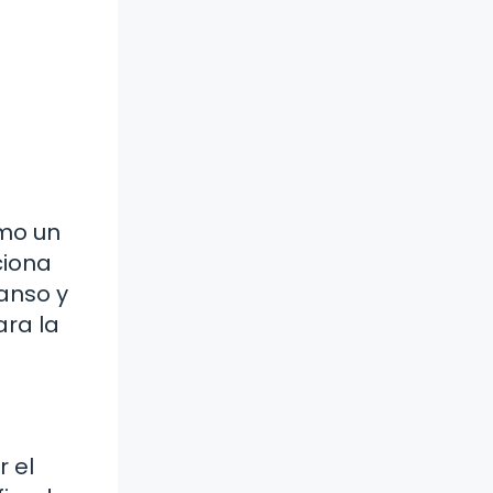
omo un
ciona
anso y
ara la
r el