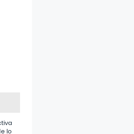
ctiva
e lo