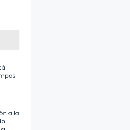
tá
iempos
ón a la
do
 su