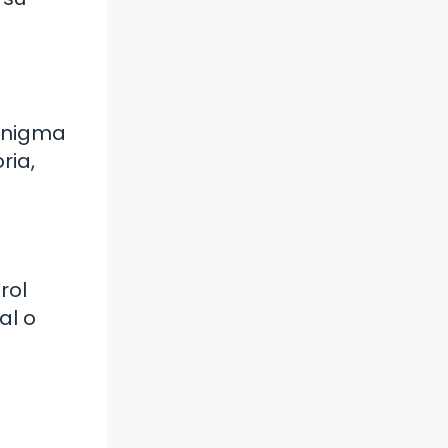
 enigma
ria,
rol
al o