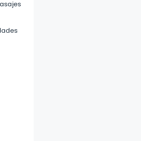
pasajes
idades