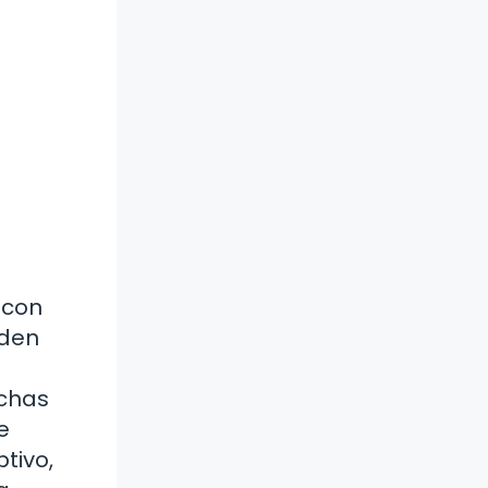
 con
eden
uchas
e
tivo,