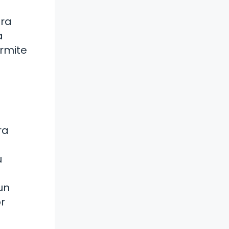
tra
a
rmite
ra
u
un
r