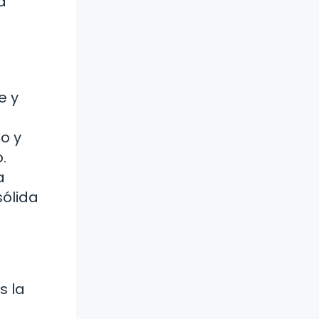
a
e y
o y
.
a
sólida
s la