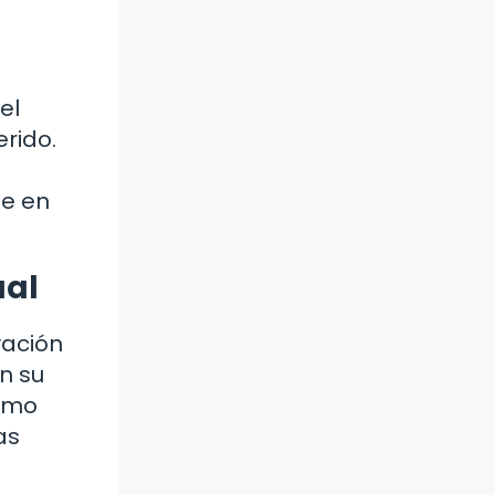
el
rido.
je en
ual
vación
en su
Cómo
as