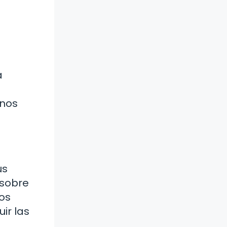
a
 nos
us
 sobre
nos
ir las