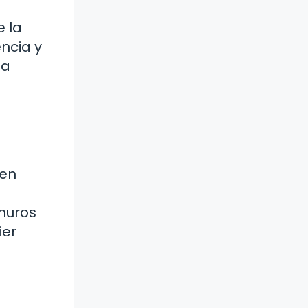
e la
encia y
la
 en
 muros
ier