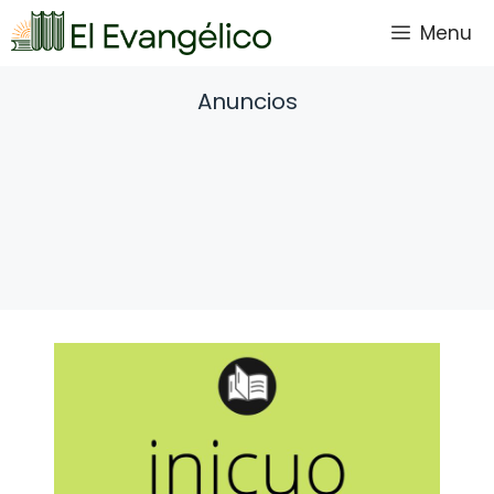
Saltar
Menu
al
contenido
Anuncios