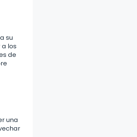
ra su
 a los
es de
bre
er una
vechar