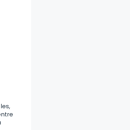
les,
entre
a