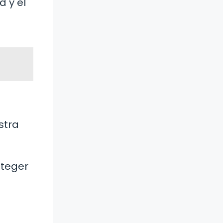
 y el
stra
oteger