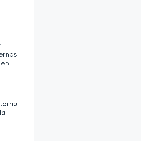
r
gernos
 en
torno.
la