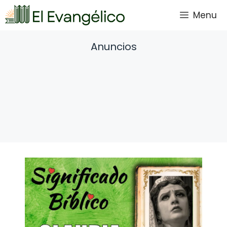
Saltar
Menu
al
contenido
Anuncios