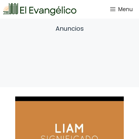
Saltar
Menu
al
contenido
Anuncios