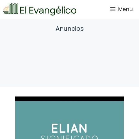
Saltar
Menu
al
contenido
Anuncios