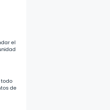
a
ndar el
tunidad
 todo
ntos de