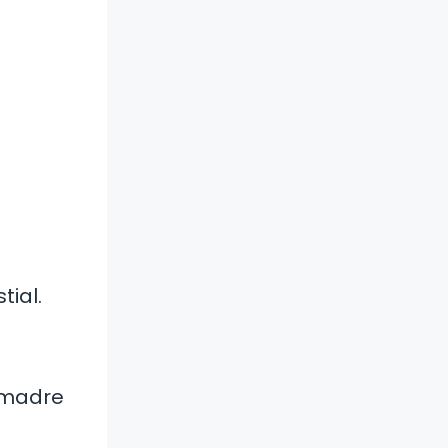
ial.
, madre