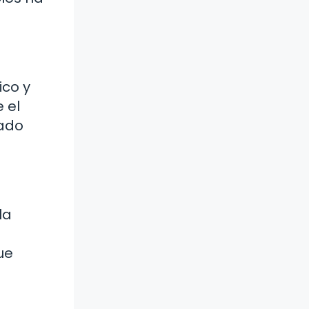
ico y
 el
cado
la
ue