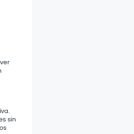
ver
n
iva.
es sin
mos