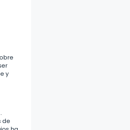
sobre
ser
e y
.
s de
Dios ha