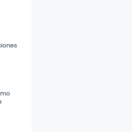
ciones
a
cómo
e