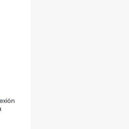
exión
a