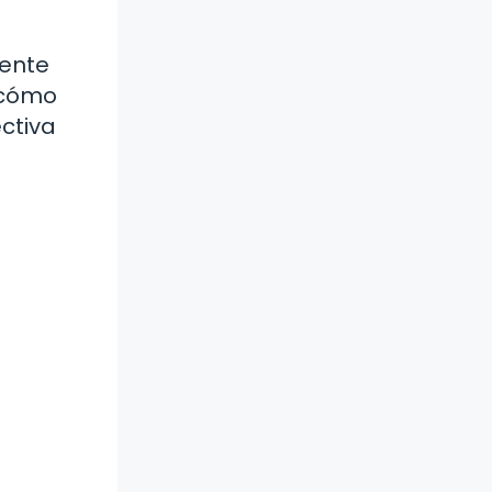
mente
 cómo
ectiva