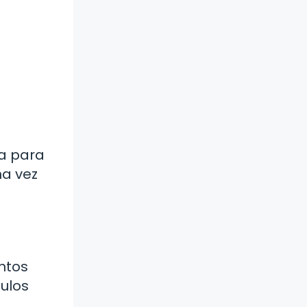
ia para
na vez
ntos
culos