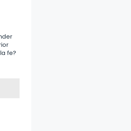
ender
ior
la fe?