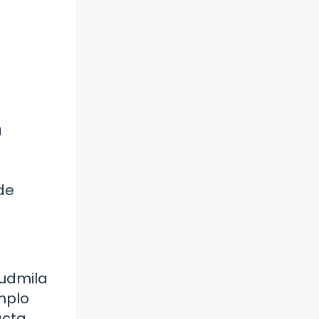
a
de
Ludmila
mplo
acta,