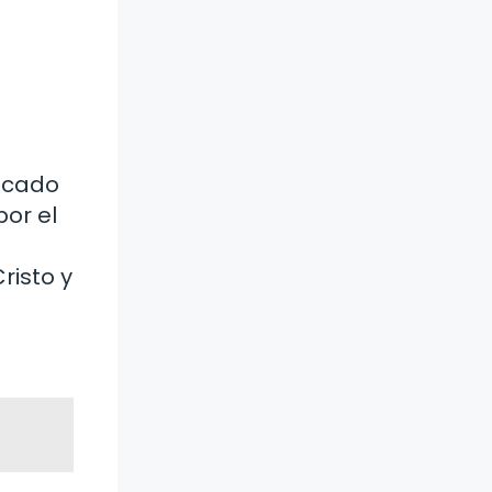
ficado
por el
risto y