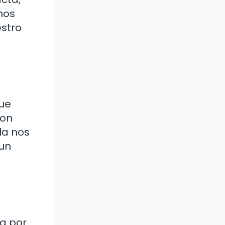
nos
estro
gue
con
la nos
 un
a por