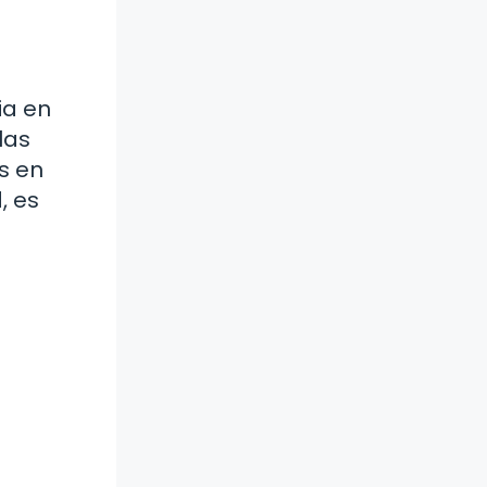
ia en
las
s en
, es