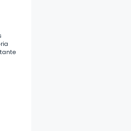
s
ria
rtante