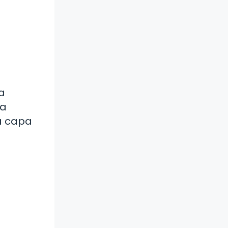
la
ra
na capa