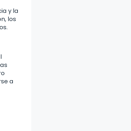
ia y la
n, los
os.
l
das
ro
rse a