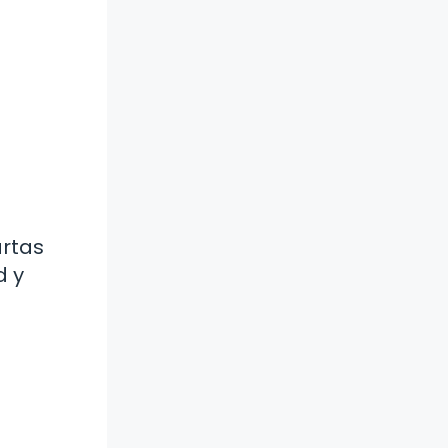
artas
d y