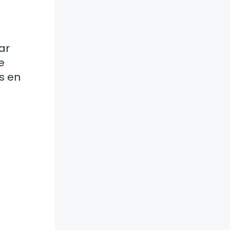
ar
e
s en