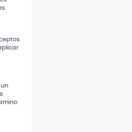
es.
nceptos
aplicar
 un
s
camino