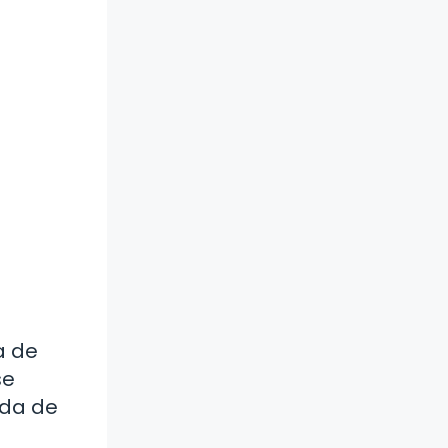
a de
se
ida de