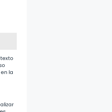
ntexto
so
 en la
alizar
ces