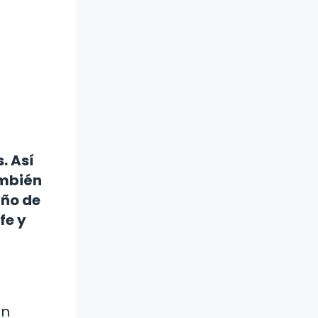
. Así
ambién
año de
fe y
un