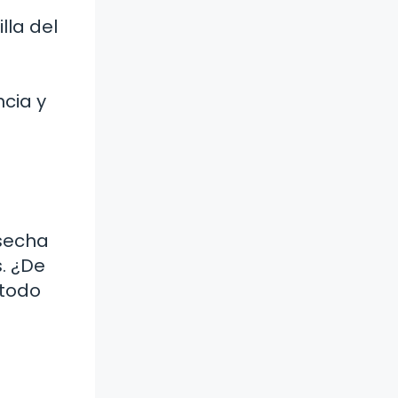
la del
cia y
s
osecha
. ¿De
 todo