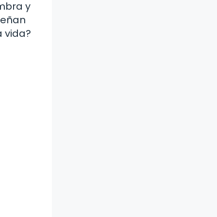
embra y
señan
a vida?