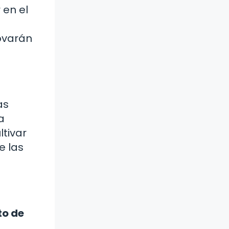
 en el
ovarán
as
a
tivar
e las
to de