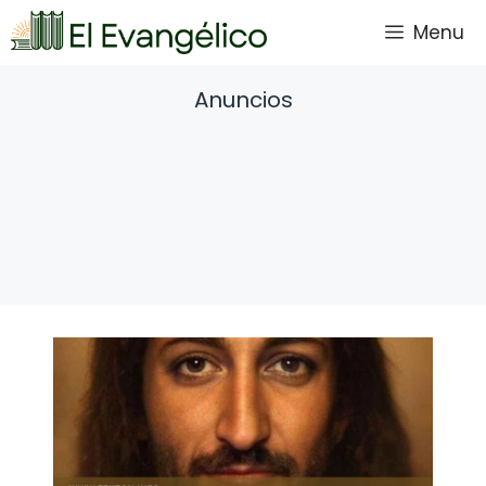
Saltar
Menu
al
contenido
Anuncios