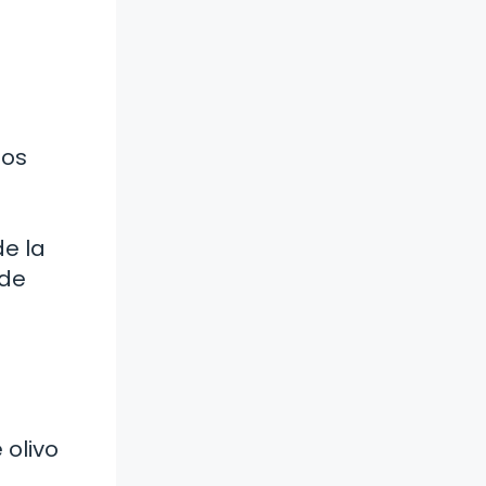
los
de la
 de
 olivo