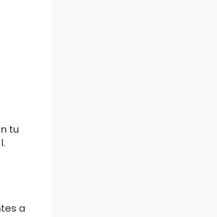
n tu
l.
ntes a