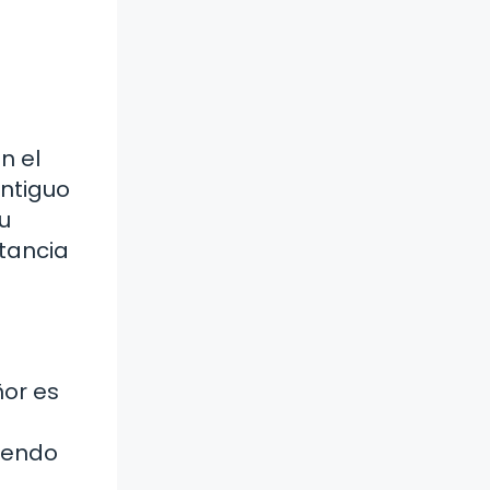
n el
Antiguo
u
rtancia
ñor es
siendo