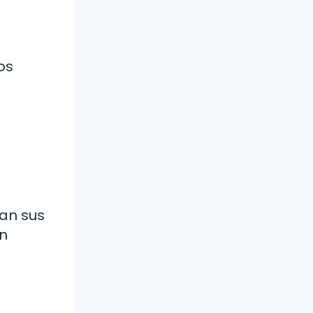
os
an sus
un