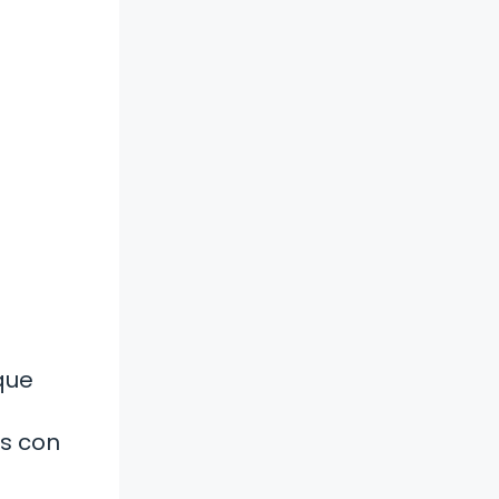
que
os con