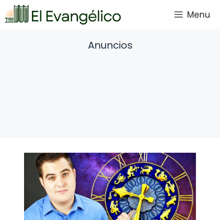
Saltar
Menu
al
contenido
Anuncios