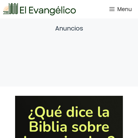
Saltar
Menu
al
contenido
Anuncios