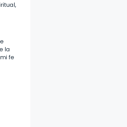
itual,
te
e la
 mi fe
a