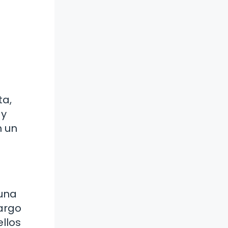
ta,
 y
n un
 una
largo
llos