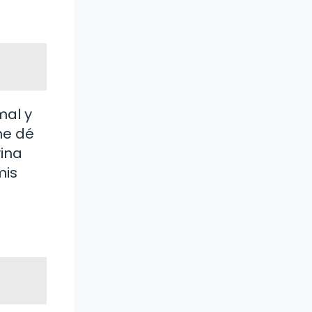
mal y
me dé
vina
mis