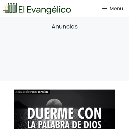
Saltar
Menu
al
contenido
Anuncios