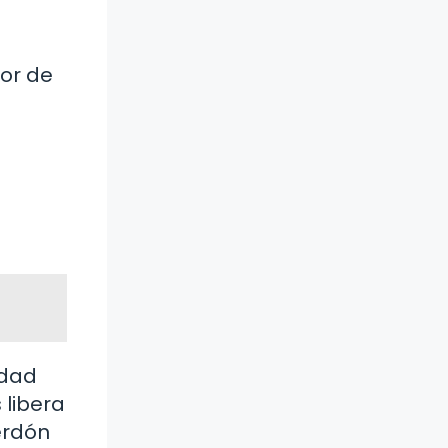
or de
idad
 libera
erdón