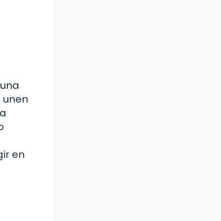
 una
e unen
La
o
ir en