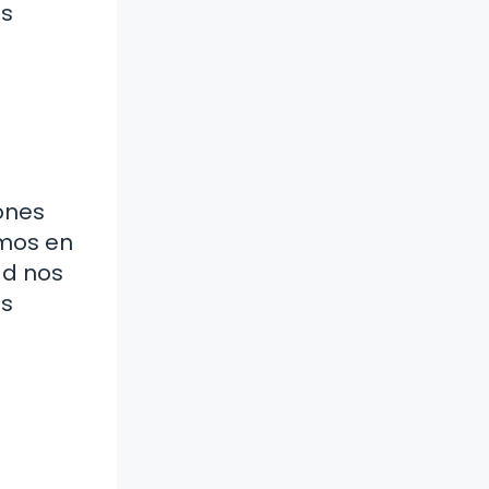
ás
iones
emos en
ad nos
os