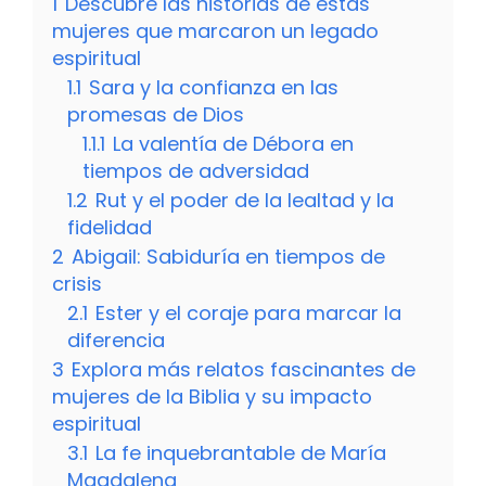
1
Descubre las historias de estas
mujeres que marcaron un legado
espiritual
1.1
Sara y la confianza en las
promesas de Dios
1.1.1
La valentía de Débora en
tiempos de adversidad
1.2
Rut y el poder de la lealtad y la
fidelidad
2
Abigail: Sabiduría en tiempos de
crisis
2.1
Ester y el coraje para marcar la
diferencia
3
Explora más relatos fascinantes de
mujeres de la Biblia y su impacto
espiritual
3.1
La fe inquebrantable de María
Magdalena