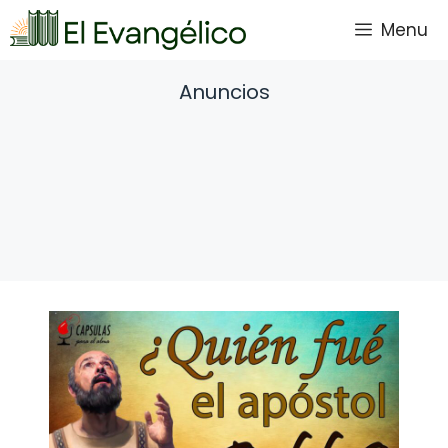
Saltar
Menu
al
contenido
Anuncios