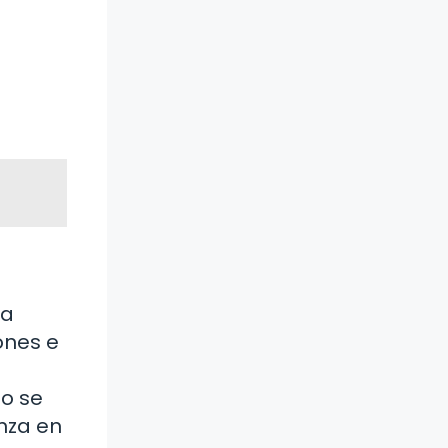
za
ones e
no se
anza en