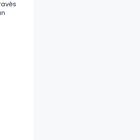
través
un