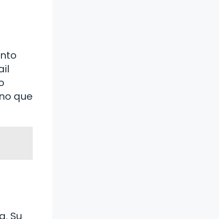
ento
il
o
ino que
a. Su