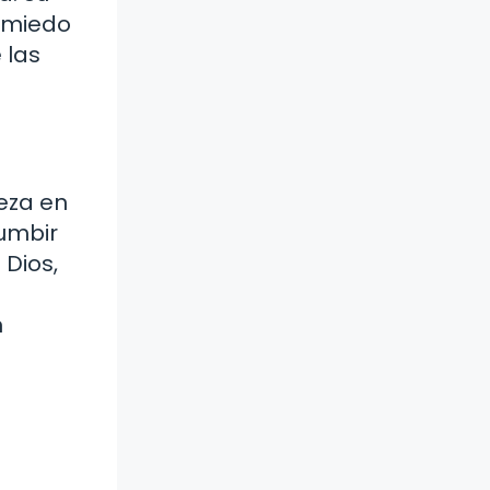
l miedo
 las
meza en
cumbir
 Dios,
n