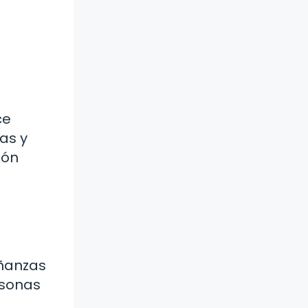
ce
as y
ión
eñanzas
rsonas