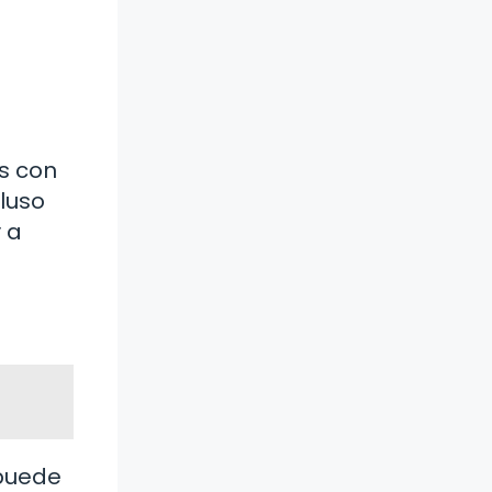
es con
luso
 a
 puede