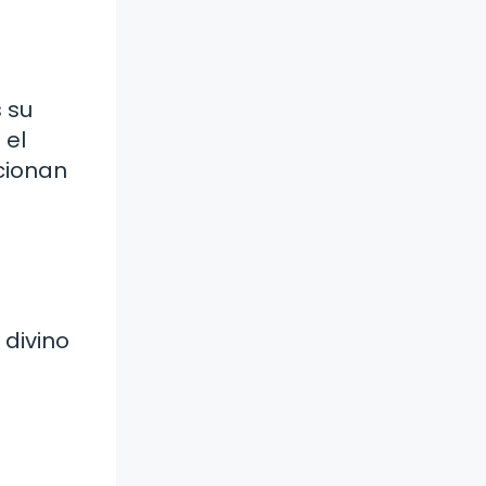
s su
 el
rcionan
 divino