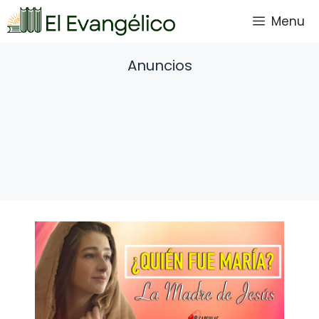
Saltar
Menu
al
contenido
Anuncios