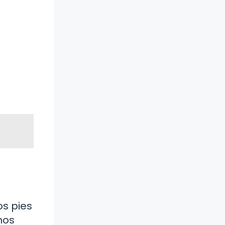
s
os pies
nos