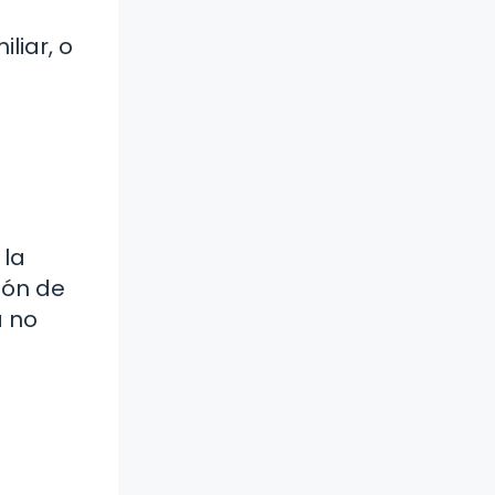
liar, o
 la
ión de
a no