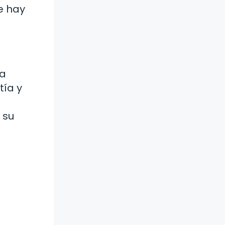
e hay
la
tía y
 su