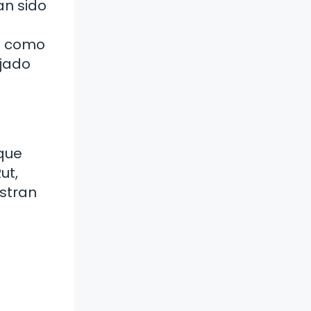
an sido
s como
ejado
 que
ut,
estran