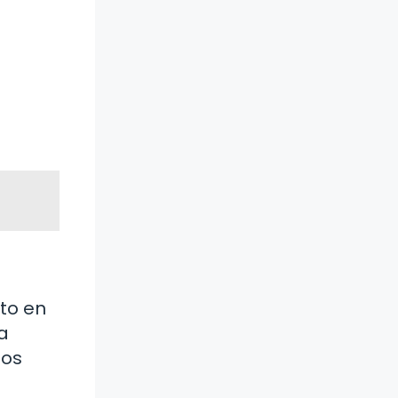
sto en
la
nos