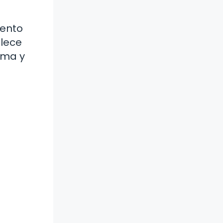
mento
alece
rma y