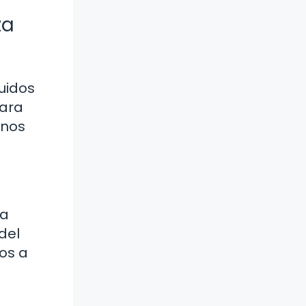
za
ruidos
para
 nos
la
 del
dos a