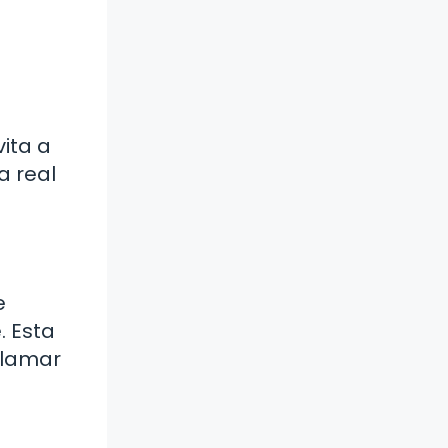
vita a
a real
e
. Esta
oclamar