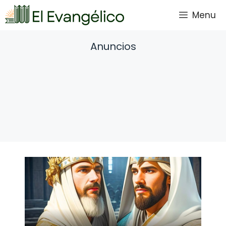
Saltar
Menu
al
contenido
Anuncios