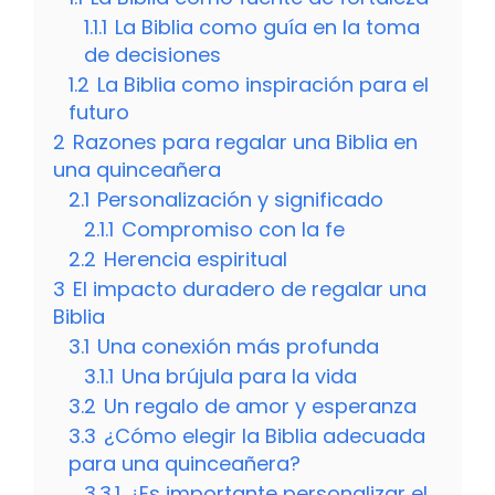
1.1.1
La Biblia como guía en la toma
de decisiones
1.2
La Biblia como inspiración para el
futuro
2
Razones para regalar una Biblia en
una quinceañera
2.1
Personalización y significado
2.1.1
Compromiso con la fe
2.2
Herencia espiritual
3
El impacto duradero de regalar una
Biblia
3.1
Una conexión más profunda
3.1.1
Una brújula para la vida
3.2
Un regalo de amor y esperanza
3.3
¿Cómo elegir la Biblia adecuada
para una quinceañera?
3.3.1
¿Es importante personalizar el