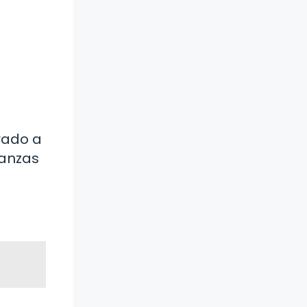
rado a
ñanzas