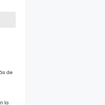
rás de
n la