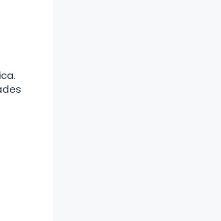
ica.
dades