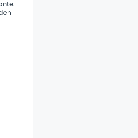
ante.
eden