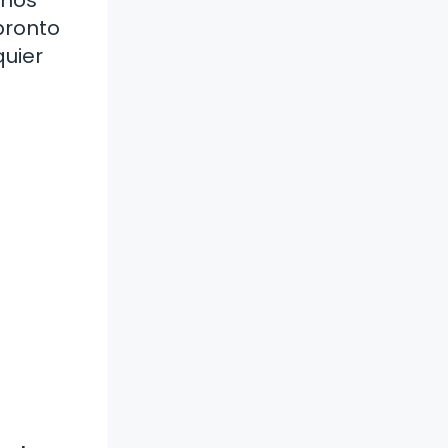
pronto
quier