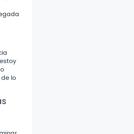
 regada
cia
estoy
io
 de lo
as
rminar