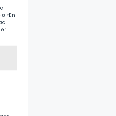
la
 o «En
dad
der
l
 nos