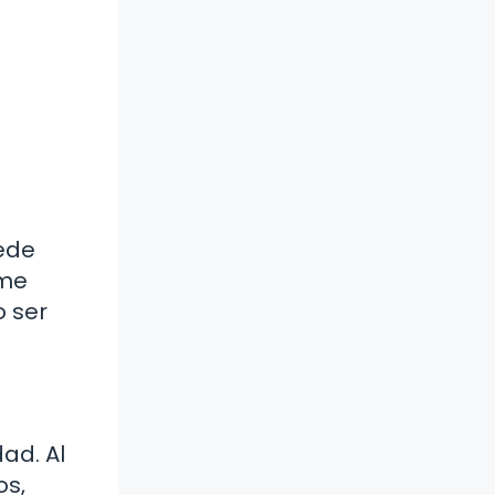
ede
 me
o ser
ad. Al
os,