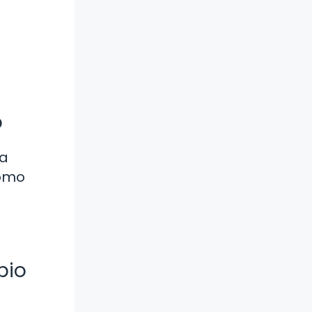
o
la
como
pio