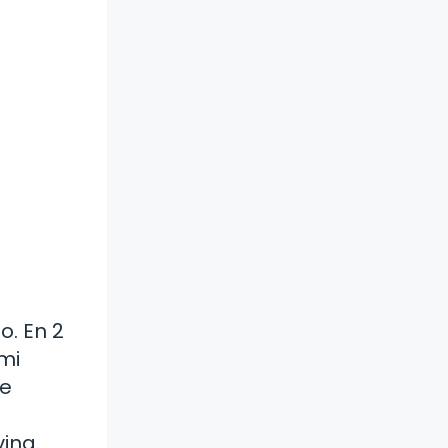
o. En 2
mi
me
ina.