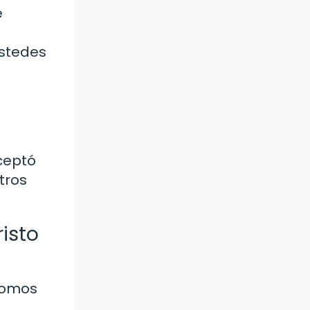
e
ustedes
ceptó
tros
risto
 somos