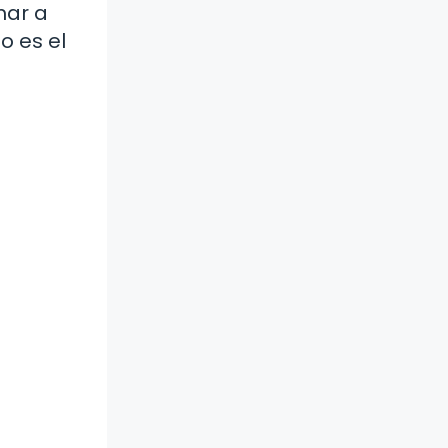
mar a
o es el