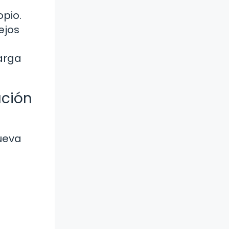
opio.
ejos
arga
ación
nueva