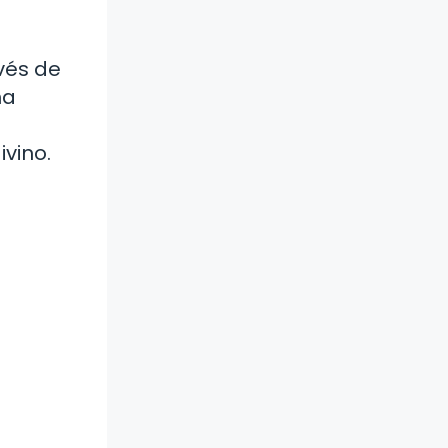
vés de
na
ivino.