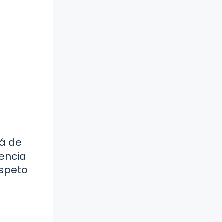
lá de
nencia
espeto