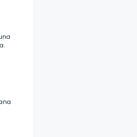
 una
a.
iana