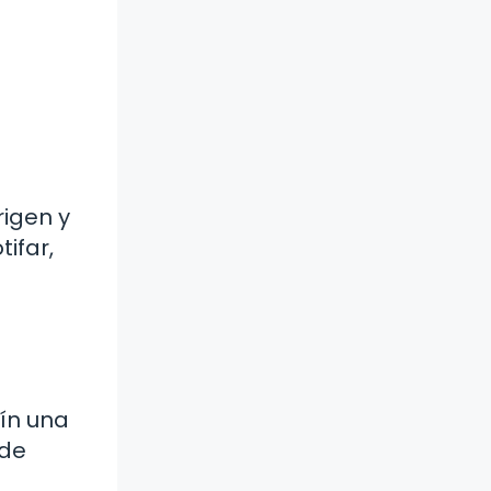
rigen y
tifar,
aín una
 de