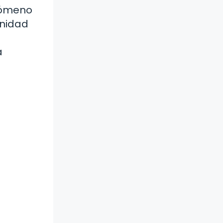
enómeno
unidad
a