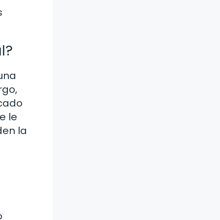
s
l?
luna
rgo,
icado
e le
den la
o