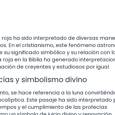
una roja ha sido interpretado de diversas man
osos. En el cristianismo, este fenómeno astro
 su significado simbólico y su relación con l
a roja en la Biblia ha generado interpretacio
ación de creyentes y estudiosos por igual.
fecías y simbolismo divino
ento, se hace referencia a la luna convirtién
alíptica. Este pasaje ha sido interpretado 
empos y el cumplimiento de las profecías
omo un símbolo de juicio divino y renovación