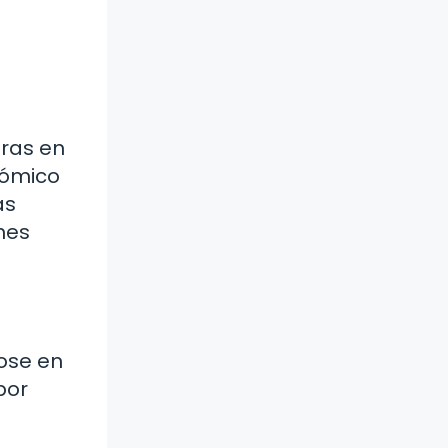
eras en
nómico
as
nes
dose en
por