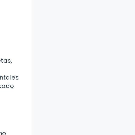
tas,
ntales
icado
mo