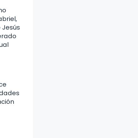
mo
briel,
e Jesús
derado
ual
oce
edades
nción