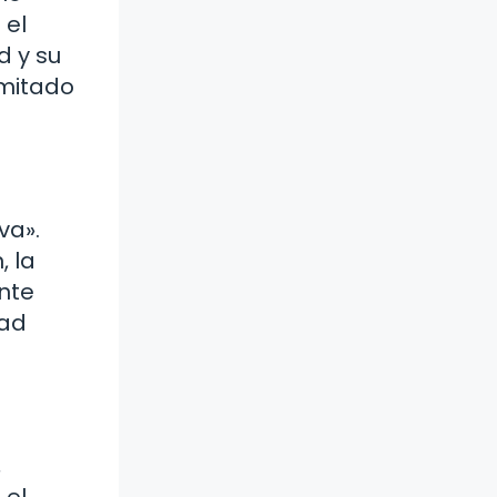
 el
d y su
imitado
va».
, la
nte
dad
,